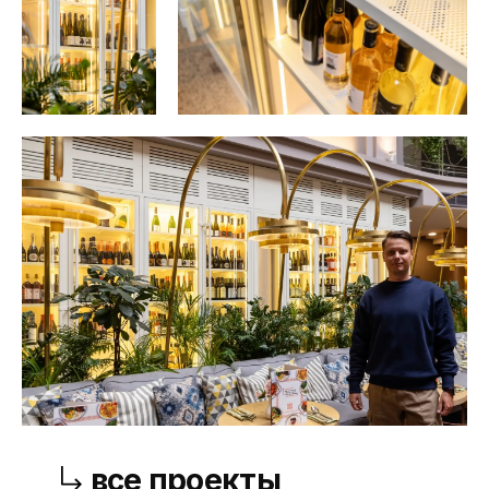
Связаться с нами
продукция
+7 (495) 989-64-90
услуги
Для заявок и
расчетов
о нас
info@wine-storage.ru
портфолио
Для поставщиков
и предложений
контакты
partner@wine-storage.ru
Шоу-рум
Производство
119180, г. Москва, ул.
600033, Владимирская
Большая Якиманка, д. 17/2,
область, г. Владимир, улица
стр. 1, помещение Nº 115
Мостостроевская, дом 2Б