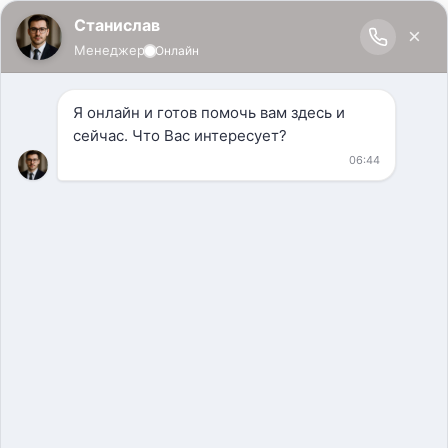
КОНТАКТЫ
Реквизиты
ООО "ВАЙН СТОРЕЙДЖ СИСТЕМС"
ИНН: 9713002060
КПП: 770601001
ОГРН: 1237700552946
Юридический адрес
119180, город Москва, ул Большая Якиманка, д. 17/2 стр. 1,
помещение 1/4
Реквизиты
АО "АЛЬФА-БАНК"
Номер счета: 40702810501300039291
БИК: 044525593
К/с: 30101810200000000593 в ГУ БАНКА РОССИИ ПО ЦФО